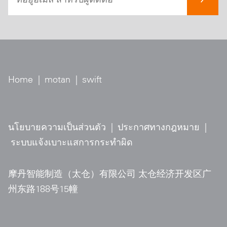
Home
|
motan
|
swift
นโยบายความเป็นส่วนตัว
|
ประกาศทางกฎหมาย
|
ระบบแจ้งเบาะแสการกระทำผิด
摩丹智能制造（太仓）有限公司 太仓经济开发区广
州东路188号15幢