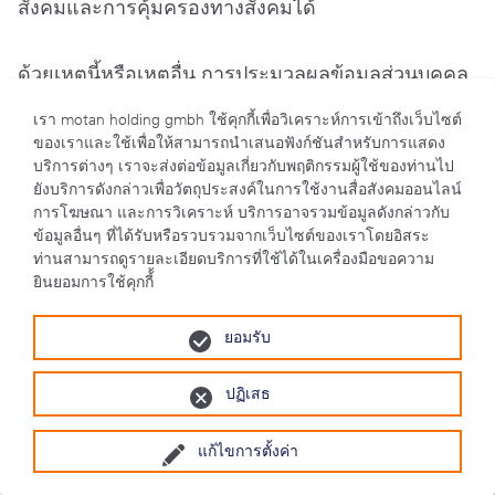
สังคมและการคุ้มครองทางสังคมได้
ด้วยเหตุนี้หรือเหตุอื่น การประมวลผลข้อมูลส่วนบุคคล
ประเภทพิเศษอาจทำได้บนพื้นฐานของกฎหมาย
เรา motan holding gmbh ใช้คุกกี้เพื่อวิเคราะห์การเข้าถึงเว็บไซต์
คุ้มครองข้อมูลทั่วไปของสหภาพยุโรป (GDPR) มาตรา
ของเราและใช้เพื่อให้สามารถนำเสนอฟังก์ชันสำหรับการแสดง
บริการต่างๆ เราจะส่งต่อข้อมูลเกี่ยวกับพฤติกรรมผู้ใช้ของท่านไป
9 วรรค 1 ข้อ h) หากการประมวลผลข้อมูลดังกล่าวมี
ยังบริการดังกล่าวเพื่อวัตถุประสงค์ในการใช้งานสื่อสังคมออนไลน์
วัตถุประสงค์เพื่อการดูแลสุขภาพหรืออาชีวอนามัย เพื่อ
การโฆษณา และการวิเคราะห์ บริการอาจรวมข้อมูลดังกล่าวกับ
ข้อมูลอื่นๆ ที่ได้รับหรือรวบรวมจากเว็บไซต์ของเราโดยอิสระ
การประเมินความสามารถในการทำงานของผู้สมัคร
ท่านสามารถดูรายละเอียดบริการที่ใช้ได้ในเครื่องมือขอความ
เพื่อการวินิจฉัยทางการแพทย์ การดูแลหรือการรักษา
ยินยอมการใช้คุกกี้้
ในด้านสุขภาพหรือสังคม หรือเพื่อการบริหารจัดการ
ระบบและบริการด้านสุขภาพหรือสังคม
ยอมรับ
ปฏิเสธ
หากผู้สมัครไม่ได้รับการคัดเลือกในระหว่างการ
ประเมินดังกล่าวข้างต้นหรือหากผู้สมัครถอนตัวจาก
แก้ไขการตั้งค่า
การสมัครก่อนที่กระบวนการคัดเลือกผู้สมัครจะเสร็จ