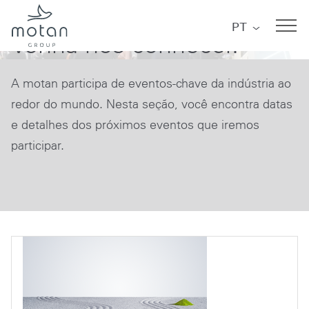
Eventos
Skip to main navigation
Skip to main content
Skip to page footer
PT
Venha nos conhecer.
A motan participa de eventos-chave da indústria ao
redor do mundo. Nesta seção, você encontra datas
e detalhes dos próximos eventos que iremos
participar.