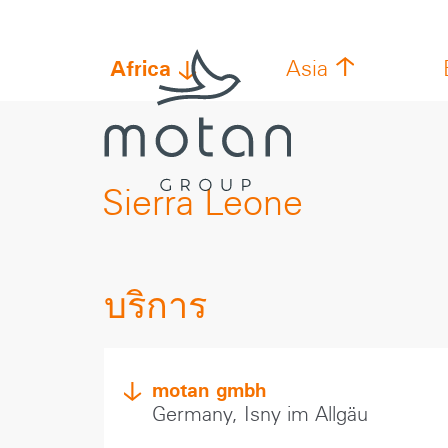
Skip to main navigation
Skip to main content
Skip to page footer
Africa
Asia
Sierra Leone
บริการ
motan gmbh
Germany, Isny im Allgäu