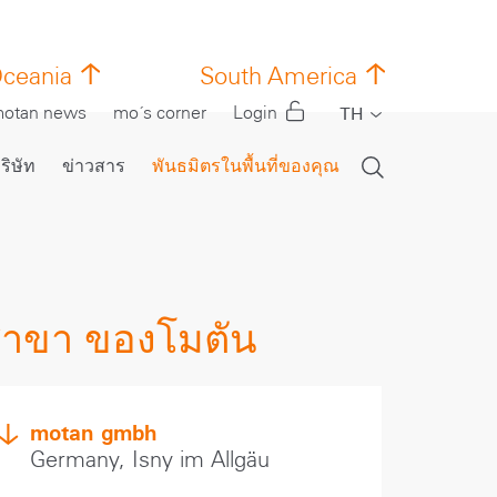
ceania
South America
otan news
mo´s corner
Login
TH
EN
ริษัท
ข่าวสาร
พันธมิตรในพื้นที่ของคุณ
DE
CN
FR
IT
าขา ของโมตัน
PT
RU
ES
motan gmbh
Germany, Isny im Allgäu
TR