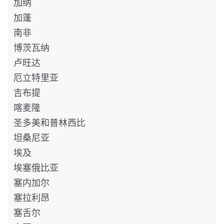
加纳
加蓬
南非
博茨瓦纳
卢旺达
厄立特里亚
吉布提
喀麦隆
圣​多美​和​普林西比
坦桑尼亚
埃及
埃塞俄比亚
塞内加尔
塞拉利昂
塞舌尔