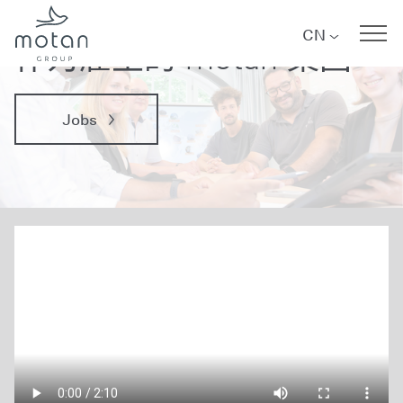
职业
Skip to main navigation
Skip to main content
Skip to page footer
CN
作为雇主的 motan 集团
Jobs