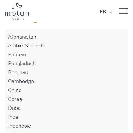
Skip to main navigation
Skip to main content
Skip to page footer
FR
Asie
Afghanistan
Arabie Saoudite
Bahreïn
Bangladesh
Bhoutan
Cambodge
Chine
Corée
Dubai
Inde
Indonésie